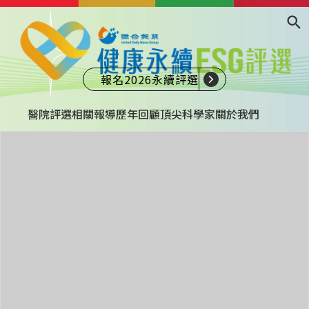
報名2026永續評選
醫院評選
相關報導
歷年回顧
頂尖科學家
關於我們