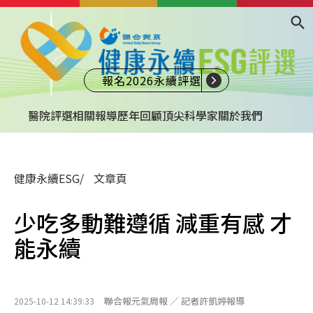
報名2026永續評選
醫院評選
相關報導
歷年回顧
頂尖科學家
關於我們
健康永續ESG
文章頁
少吃多動難遵循 減重有感 才
能永續
聯合報元氣周報 ／ 記者許凱婷報導
2025-10-12 14:39:33