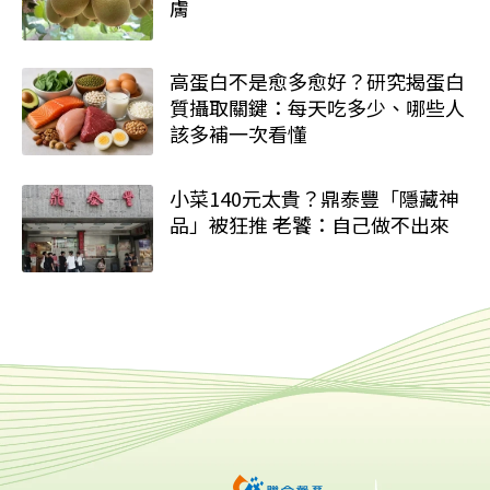
膚
高蛋白不是愈多愈好？研究揭蛋白
質攝取關鍵：每天吃多少、哪些人
該多補一次看懂
小菜140元太貴？鼎泰豐「隱藏神
品」被狂推 老饕：自己做不出來