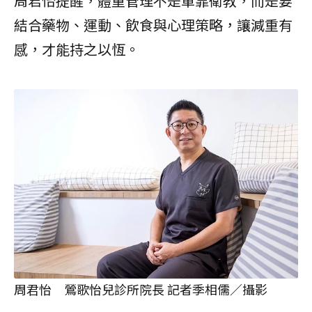
周君怡提醒，體重管理不是單靠衛教，而是要
結合藥物、運動、飲食與心理策略，讓減重有
感，才能持之以恆。
周君怡 鶯歌怡兒診所院長 記者季相儒／攝影