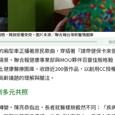
瞬間，開放授權使用。圖片來源／聯合報台灣新醫情圖庫
00:
的廂型車正播著原民歌曲，穿插著『請帶健保卡來
場景。聯合報健康事業部與MOU夥伴百靈佳殷格翰
健康醫療圖庫，收錄近200張作品，以創用CC授
高齡議題的理解與關注。
到多元共照
轉變。陳亮恭指出，長者就醫樣貌截然不同：「疾