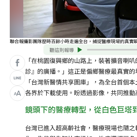
聯合報攝影團隊歷時百餘小時走遍全台，捕捉醫療現場的真實
聽這則報導
「在桃園復興鄉的山路上，裝著擴音喇叭
診』的廣播。」這正是偏鄉醫療最真實的
「台灣新醫情共享圖庫」，為全台首個本土
+
+
各界於下載使用。盼透過影像，共同推動
鏡頭下的醫療轉型，從白色巨塔
台灣已進入超高齡社會，醫療現場也隨之