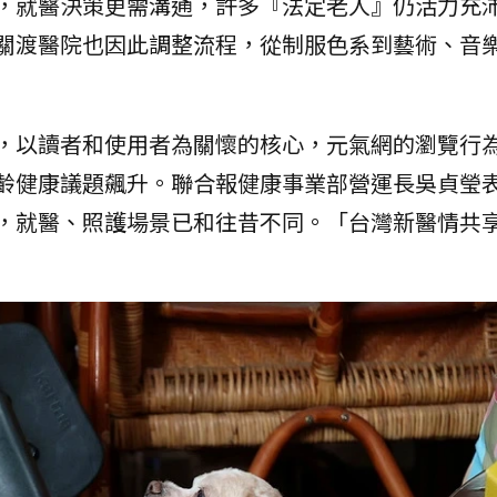
，就醫決策更需溝通，許多『法定老人』仍活力充
關渡醫院也因此調整流程，從制服色系到藝術、音
，以讀者和使用者為關懷的核心，元氣網的瀏覽行
齡健康議題飆升。聯合報健康事業部營運長吳貞瑩
，就醫、照護場景已和往昔不同。「台灣新醫情共