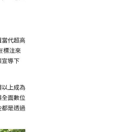
羅當代超高
在標注來
策宣導下
樓以上成為
與全面數位
些都是透過