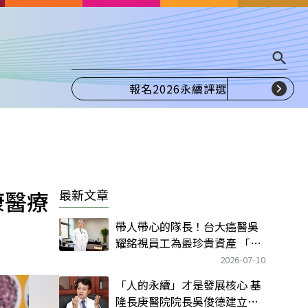
報名2026永續評選
康醫療
最新文章
帶人帶心的隊長！台大癌醫吳
耀銘視員工為最珍貴資產 「用
其好處 包容缺點」
2026-07-10
「人的永續」才是發展核心 基
隆長庚醫院院長吳俊德建立品