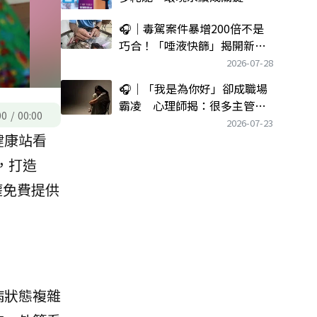
🎧｜毒駕案件暴增200倍不是
巧合！「唾液快篩」揭開新興
毒品氾濫的真相
2026-07-28
🎧｜「我是為你好」卻成職場
霸凌 心理師揭：很多主管不
00
/
00:00
知道自己正在霸凌
2026-07-23
健康站看
，打造
權免費提供
病狀態複雜