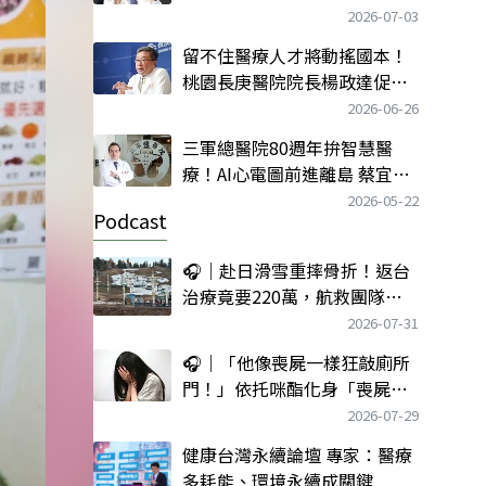
牌、願景留才
2026-07-03
留不住醫療人才將動搖國本！
桃園長庚醫院院長楊政達促建
立醫療永續基金
2026-06-26
三軍總醫院80週年拚智慧醫
療！AI心電圖前進離島 蔡宜廷
揭軍醫院使命
2026-05-22
Podcast
🎧｜赴日滑雪重摔骨折！返台
治療竟要220萬，航救團隊靠
一招解危
2026-07-31
🎧｜「他像喪屍一樣狂敲廁所
門！」依托咪酯化身「喪屍煙
彈」入侵校園，一群孩子輪流
2026-07-29
吸一口就上癮
健康台灣永續論壇 專家：醫療
多耗能、環境永續成關鍵